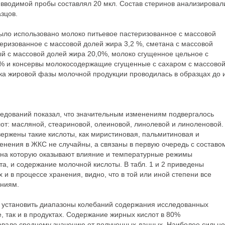
 вводимой пробы составлял 20 мкл. Состав стеринов анализировал
зцов.
было использовано молоко питьевое пастеризованное с массовой
еризованное с массовой долей жира 3,2 %, сметана с массовой
ый с массовой долей жира 20,0%, молоко сгущенное цельное с
 % и консервы молокосодержащие сгущенные с сахаром с массово
ка жировой фазы молочной продукции проводилась в образцах до 
ледований показал, что значительным изменениям подвергалось
т: масляной, стеариновой, олеиновой, линолевой и линоленовой.
ржены такие кислоты, как миристиновая, пальмитиновая и
енения в ЖКС не случайны, а связаны в первую очередь с составо
 на которую оказывают влияние и температурные режимы
та, и содержание молочной кислоты. В табл. 1 и 2 приведены
и в процессе хранения, видно, что в той или иной степени все
ниям.
 установить диапазоны колебаний содержания исследованных
е, так и в продуктах. Содержание жирных кислот в 80%
овало среднему значению от полученных данных. Наиболее сильно