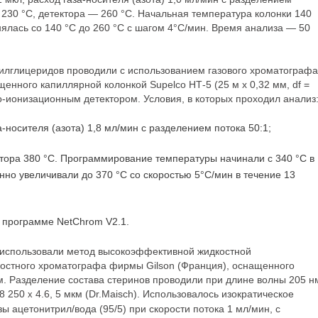
 230 °С, детектора — 260 °С. Начальная температура колонки 140
ялась со 140 °С до 260 °С с шагом 4°С/мин. Время анализа — 50
илглицеридов проводили с использованием газового хроматографа
нного капиллярной колонкой Supelco НТ-5 (25 м х 0,32 мм, df =
но-ионизационным детектором. Условия, в которых проходил анализ
-носителя (азота) 1,8 мл/мин с разделением потока 50:1;
тора 380 °С. Программирование температуры начинали с 340 °С в
енно увеличивали до 370 °С со скоростью 5°С/мин в течение 13
в программе NetChrom V2.1.
 использовали метод высокоэффективной жидкостной
остного хроматографа фирмы Gilson (Франция), оснащенного
. Разделение состава стеринов проводили при длине волны 205 н
18 250
4.6, 5 мкм (Dr.Maisch). Использовалось изократическое
x
ацетонитрил/вода (95/5) при скорости потока 1 мл/мин, с