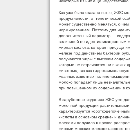
некоторые из них еще недостаточно 
Как уже было сказано выше, ЖКС мол
продуктивности, от генетической ос
может существенно меняться, о чем
нормированием. Поэтому для идент
дополнительный параметр — содержа
величиной по идентификационным жи
жирная кислота, которая присуща и
железе под действием бактерий рубц
получаются жиры с высоким содерж
которые не встречаются ни в каких 
животных, так как гидроксимасляную
жвачных животных полиненасыщенные
молоко попадает лишь незначитель
при повышенном их содержании в ко
В зарубежных изданиях ЖКС уже да
молочной продукции растительными 
характеризуется короткоцепочечным
кислоты в основном средне- и длин
маслами получила широкое распрос
жирами морских млекопитающих, по