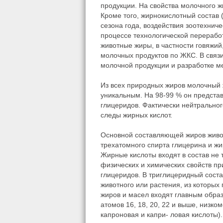
продукции. На свойства молочного ж
Кроме того, жирнокислотный состав
сезона года, воздействия зоотехниче
процессе технологической перерабо
животные жиры, в частности говяжи
молочных продуктов по ЖКС. В связ
молочной продукции и разработке м
Из всех природных жиров молочный 
уникальным. На 98-99 % он предста
глицеридов. Фактически нейтральног
следы жирных кислот.
Основной составляющей жиров живо
трехатомного спирта глицерина и ж
Жирные кислоты входят в состав не 
физических и химических свойств п
глицеридов. В триглицеридный соста
животного или растения, из которых
жиров и масел входят главным обра
атомов 16, 18, 20, 22 и выше, низко
капроновая и капри- ловая кислоты)