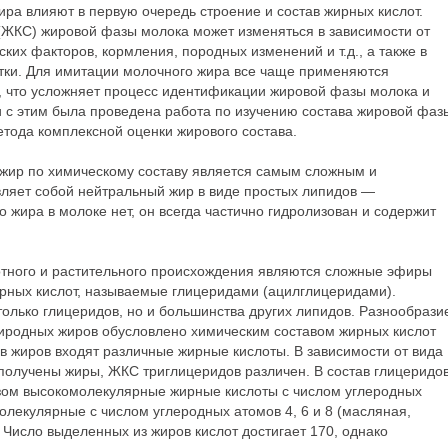
ира влияют в первую очередь строение и состав жирных кислот.
 (ЖКС) жировой фазы молока может изменяться в зависимости от
ских факторов, кормления, породных изменений и т.д., а также в
тки. Для имитации молочного жира все чаще применяются
й, что усложняет процесс идентификации жировой фазы молока и
и с этим была проведена работа по изучению состава жировой фаз
етода комплексной оценки жирового состава.
жир по химическому составу является самым сложным и
вляет собой нейтральный жир в виде простых липидов —
о жира в молоке нет, он всегда частично гидролизован и содержит
тного и растительного происхождения являются сложные эфиры
ирных кислот, называемые глицеридами (ацилглицеридами).
только глицеридов, но и большинства других липидов. Разнообрази
риродных жиров обусловлено химическим составом жирных кислот
в жиров входят различные жирные кислоты. В зависимости от вида
 получены жиры, ЖКС триглицеридов различен. В состав глицеридо
зом высокомолекулярные жирные кислоты с числом углеродных
молекулярные с числом углеродных атомов 4, 6 и 8 (масляная,
. Число выделенных из жиров кислот достигает 170, однако