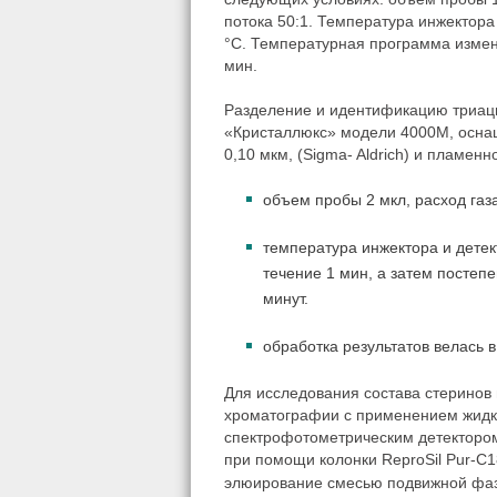
потока 50:1. Температура инжектора
°С. Температурная программа измен
мин.
Разделение и идентификацию триац
«Кристаллюкс» модели 4000М, оснаще
0,10 мкм, (Sigma- Aldrich) и пламен
объем пробы 2 мкл, расход газа
температура инжектора и детек
течение 1 мин, а затем постеп
минут.
обработка результатов велась 
Для исследования состава стеринов
хроматографии с применением жидк
спектрофотометрическим детектором
при помощи колонки ReproSil Pur-С
элюирование смесью подвижной фазы 