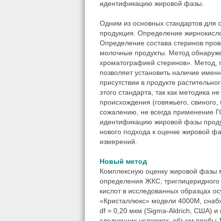
идентификацию жировой фазы.
Одним из основных стандартов для
продукция. Определение жирнокисло
Определение состава стеринов пров
молочные продукты. Метод обнаруже
хроматографией стеринов». Метод, 
позволяет установить наличие имен
присутствии в продукте растительно
этого стандарта, так как методика 
происхождения (говяжьего, свиного,
сожалению, не всегда применение Г
идентификацию жировой фазы продук
нового подхода к оценке жировой ф
измерений.
Новый метод
Комплексную оценку жировой фазы 
определения ЖКС, триглицеридного 
кислот в исследованных образцах о
«Кристаллюкс» модели 4000М, снабже
df = 0,20 мкм (Sigma-Aldrich, США)
следующих условиях: объем пробы 1 