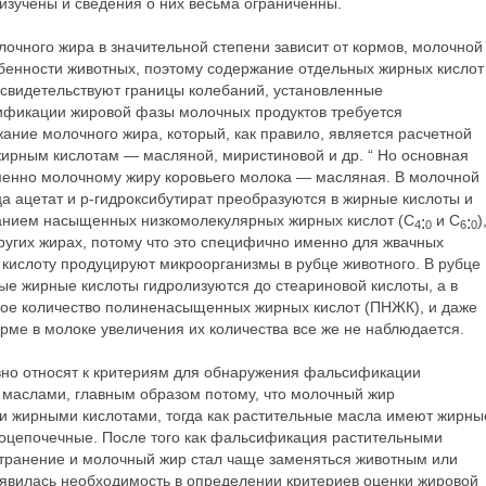
изучены и сведения о них весьма ограниченны.
очного жира в значительной степени зависит от кормов, молочной
обенности животных, поэтому содержание отдельных жирных кислот
 свидетельствуют границы колебаний, установленные
ификации жировой фазы молочных продуктов требуется
ние молочного жира, который, как правило, является расчетной
рным кислотам — масляной, миристиновой и др. “ Но основная
менно молочному жиру коровьего молока — масляная. В молочной
а ацетат и p-гидроксибутират преобразуются в жирные кислоты и
анием насыщенных низкомолекулярных жирных кислот (С
и С
)
:
:
4
0
6
0
других жирах, потому что это специфично именно для жвачных
 кислоту продуцируют микроорганизмы в рубце животного. В рубце
 жирные кислоты гидролизуются до стеариновой кислоты, а в
ное количество полиненасыщенных жирных кислот (ПНЖК), и даже
рме в молоке увеличения их количества все же не наблюдается.
вно относят к критериям для обнаружения фальсификации
маслами, главным образом потому, что молочный жир
и жирными кислотами, тогда как растительные масла имеют жирны
ноцепочечные. После того как фальсификация растительными
транение и молочный жир стал чаще заменяться животным или
явилась необходимость в определении критериев оценки жировой