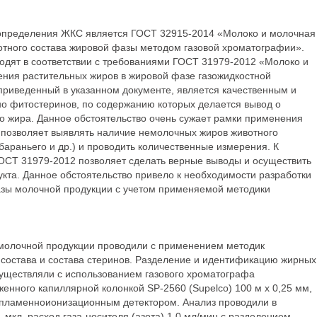
 определения ЖКС является ГОСТ 32915-2014 «Молоко и молочная
тного состава жировой фазы методом газовой хроматографии».
одят в соответствии с требованиями ГОСТ 31979-2012 «Молоко и
ния растительных жиров в жировой фазе газожидкостной
приведенный в указанном документе, является качественным и
но фитостеринов, по содержанию которых делается вывод о
го жира. Данное обстоятельство очень сужает рамки применения
не позволяет выявлять наличие немолочных жиров животного
 бараньего и др.) и проводить количественные измерения. К
ОСТ 31979-2012 позволяет сделать верные выводы и осуществить
та. Данное обстоятельство привело к необходимости разработки
азы молочной продукции с учетом применяемой методики
молочной продукции проводили с применением методик
состава и состава стеринов. Разделение и идентификацию жирных
существляли с использованием газового хроматографа
нного капиллярной колонкой SP-2560 (Supelco) 100 м х 0,25 мм,
 и пламенноионизационным детектором. Анализ проводили в
мкл, расход газа-носителя (азота) 1,0 мл/мин с разделением