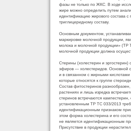
фазы не только по ЖКС. В ходе исс
жире можно определить путем анали
идентификацию жирового состава с 
триглицеридному составу.
Основным документом, устанавливаю
маркировке молочной продукции, яв
молока и молочной продукции» (ТР 
молочной продукции должна осущест
Стерины (холестерин и эргостерин) 
эфиров — холестеридов. Основной с
и в связанном с жирными кислотами
которые относятся к группе стероид
Состав фитостеринов разнообразен,
растениях и лишь изредка встречает
стеринов встречаются кампестерин, 
установленным ТР ТС 033/2013 тре
идентификационным признаком прису
этом форма холестерина и его состо
не является идентификационным пр
Присутствие в продукции нерастите