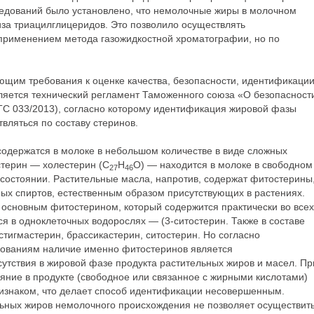
ледований было установлено, что немолочные жиры в молочном
за триацилглицеридов. Это позволило осуществлять
применением метода газожидкостной хроматографии, но по
щим требования к оценке качества, безопасности, идентификации
ляется технический регламент Таможенного союза «О безопасност
ТС 033/2013), согласно которому идентификация жировой фазы
вляться по составу стеринов.
содержатся в молоке в небольшом количестве в виде сложных
терин — холестерин (C
H
O) — находится в молоке в свободном
27
46
 состоянии. Растительные масла, напротив, содержат фитостерины
ных спиртов, естественным образом присутствующих в растениях.
 основным фитостерином, который содержится практически во всех
ся в одноклеточных водорослях — (3-ситостерин. Также в составе
стигмастерин, брассикастерин, ситостерин. Но согласно
бованиям наличие именно фитостеринов является
тствия в жировой фазе продукта растительных жиров и масел. Пр
яние в продукте (свободное или связанное с жирными кислотами)
изнаком, что делает способ идентификации несовершенным.
льных жиров немолочного происхождения не позволяет осуществит