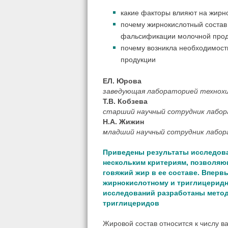
какие факторы влияют на жирн
почему жирнокислотный состав
фальсификации молочной прод
почему возникла необходимост
продукции
ЕЛ. Юрова
заведующая лабораторией технохи
Т.В. Кобзева
старший научный сотрудник лабо
Н.А. Жижин
младший научный сотрудник лабо
Приведены результаты исследов
нескольким критериям, позволя
говяжий жир в ее составе. Впер
жирнокислотному и триглицеридн
исследований разработаны метод
триглицеридов
Жировой состав относится к числу 