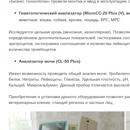
«Бизнес Технологии» провели монтаж и ввод в эксплуатацию
с
Гематологический анализатор (MicroCC-20 Plus (V), 
животные: кошка, собака, кролик, лошадь, КРС, МРС.
Исследуется цельная кровь (венозная, капиллярная). Позволя
определением дополнительных показателей: гистограмма соо
эритроцитов, гистограмма соотношения и количества лейкоци
количества тромбоцитов.
Анализатор мочи (CL-50 Plus)
Имеет возможность проводить общий анализ мочи: Уробилиног
Белок, Нитриты, Лейкоциты, Глюкоза, Удельная плотность, рН,
Кальций, Микроальбумин. Данный прибор отличается высокой
Приобретение и установка данного оборудования позволит ра
ветеринарных клиник, станций региона и частных лиц.