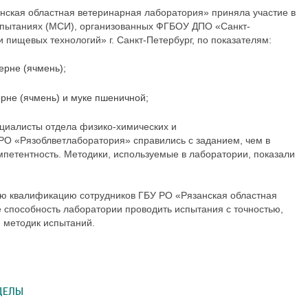
анская областная ветеринарная лаборатория» приняла участие в
спытаниях
(МСИ)
, организованных ФГБОУ ДПО «Санкт-
 и пищевых технологий»
г. Санкт-Петербург, по показателям:
ерне (ячмень);
рне (ячмень) и муке пшеничной;
циалисты отдела физико-химических и
РО «Рязоблветлаборатория» справились с заданием, чем в
мпетентность. Методики, используемые в лаборатории, показали
ую квалификацию сотрудников ГБУ РО «Рязанская областная
 способность лаборатории проводить испытания с точностью,
 методик испытаний.
ДЕЛЫ