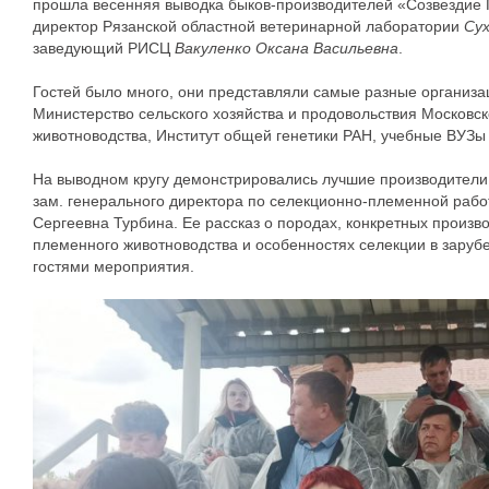
прошла весенняя выводка быков-производителей «Созвездие
директор Рязанской областной ветеринарной лаборатории
Су
заведующий РИСЦ
Вакуленко Оксана Васильевна
.
Гостей было много, они представляли самые разные организа
Министерство сельского хозяйства и продовольствия Московс
животноводства, Институт общей генетики РАН, учебные ВУЗы
На выводном кругу демонстрировались лучшие производители 
зам. генерального директора по селекционно-племенной рабо
Сергеевна Турбина. Ее рассказ о породах, конкретных произв
племенного животноводства и особенностях селекции в заруб
гостями мероприятия.