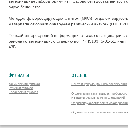
ветеринарная лаборатория» из г. Сасово был доставлен труп 
вирус бешенства.
Методом флуоресцирующих антител (МФА), отделом вирусоло
материале от собаки обнаружен рабический антиген (ГОСТ 26
По всей интересующей информации, а также о вакцинации св
районную ветеринарную станцию по +7 (49133) 5‑01-51, или по
43В
ФИЛИАЛЫ
ОТДЕЛЫ
Касимовский филиал
Центр информационного обеспечения
Ряжский филиал
Сараевский филиал
Отдел приема материала, пробоподго
и выдачи результатов исследований
Отдел вирусологических исследовани
Отдел микробиологических исследов