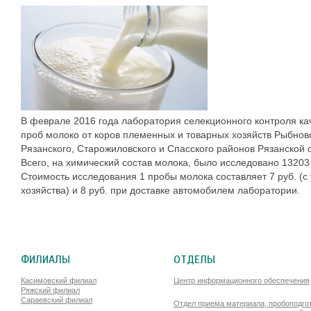
В феврале 2016 года лаборатория селекционного контроля ка
проб молоко
от коров племенных и товарных хозяйств
Рыбновс
Рязанского, Старожиловского и Спасского районов Рязанской 
Всего, на химический состав молока, было исследовано 13203
Стоимость исследования 1 пробы молока составляет 7 руб. (с
хозяйства) и 8 руб. при доставке автомобилем лаборатории.
ФИЛИАЛЫ
ОТДЕЛЫ
Касимовский филиал
Центр информационного обеспечения
Ряжский филиал
Сараевский филиал
Отдел приема материала, пробоподго