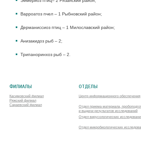
Эймериоз птиц– 2 Рязанский район;
Варроатоз пчел – 1 Рыбновский район;
Дерманиссиоз птиц – 1 Милославский район;
Анизакидоз рыб – 2;
Трипаноринхоз рыб – 2.
ФИЛИАЛЫ
ОТДЕЛЫ
Касимовский филиал
Центр информационного обеспечения
Ряжский филиал
Сараевский филиал
Отдел приема материала, пробоподго
и выдачи результатов исследований
Отдел вирусологических исследовани
Отдел микробиологических исследов