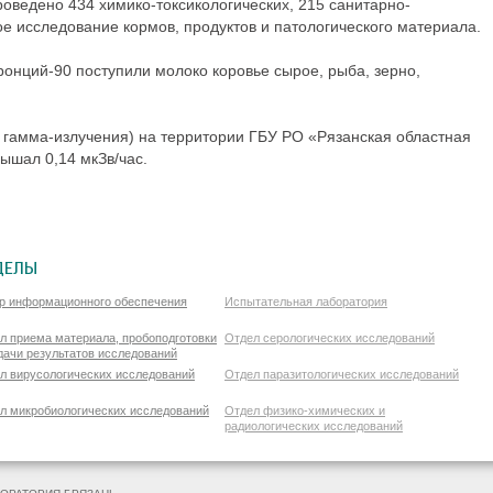
роведено
434 химико-токсикологических
, 215 санитарно-
е исследование кормов, продуктов и патологического материала.
ронций-90 поступили молоко коровье сырое, рыба, зерно,
гамма-излучения) на территории ГБУ РО «Рязанская областная
ышал 0,14 мкЗв/час.
ДЕЛЫ
р информационного обеспечения
Испытательная лаборатория
л приема материала, пробоподготовки
Отдел серологических исследований
дачи результатов исследований
л вирусологических исследований
Отдел паразитологических исследований
л микробиологических исследований
Отдел физико-химических и
радиологических исследований