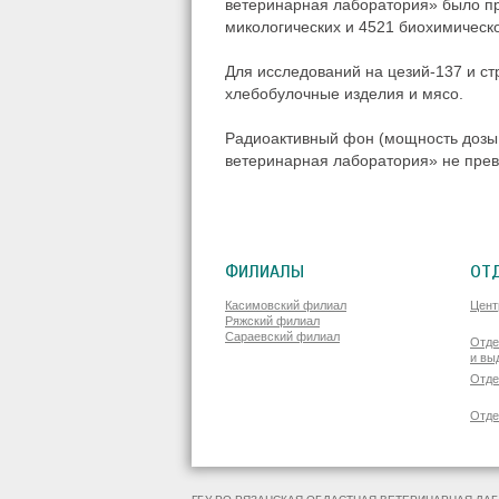
ветеринарная лаборатория» было п
микологических и 4521 биохимическо
Для исследований на цезий-137 и ст
хлебобулочные изделия и мясо.
Радиоактивный фон (мощность дозы 
ветеринарная лаборатория» не прев
ФИЛИАЛЫ
ОТ
Касимовский филиал
Цент
Ряжский филиал
Сараевский филиал
Отде
и вы
Отде
Отде