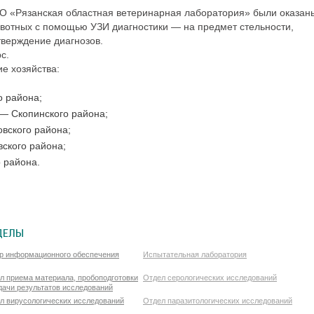
О «Рязанская областная ветеринарная лаборатория» были оказан
ивотных с помощью УЗИ диагностики — на предмет стельности,
тверждение диагнозов.
с.
е хозяйства:
 района;
— Скопинского района;
вского района;
ского района;
 района.
ДЕЛЫ
р информационного обеспечения
Испытательная лаборатория
л приема материала, пробоподготовки
Отдел серологических исследований
дачи результатов исследований
л вирусологических исследований
Отдел паразитологических исследований