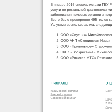
В январе 2016 специалистами ГБУ Р
услуги
по ректальной диагностики ж
заболевания половых органов и под
Всего было проверенно 495 голов кр
Услугами воспользовались следующи
ООО «Спутник» Михайловского
ООО АНП «Скопинская Нива» 
ООО «Привольное» Старожило
СХПК «Воскресенье» Михайлов
ООО «Ряжская МТС» Ряжского
ФИЛИАЛЫ
ОТ
Касимовский филиал
Цент
Ряжский филиал
Сараевский филиал
Отде
и вы
Отде