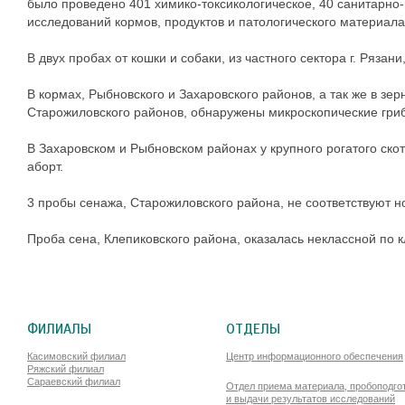
было проведено
401 химико-токсикологическое, 40 санитарно
исследований кормов, продуктов и патологического материала
В двух пробах от кошки и собаки, из частного сектора г. Ряза
В кормах, Рыбновского и Захаровского районов, а так же в зе
Старожиловского районов, обнаружены микроскопические гри
В Захаровском и Рыбновском районах у крупного рогатого ско
аборт.
3 пробы сенажа, Старожиловского района, не соответствуют н
Проба сена, Клепиковского района, оказалась неклассной по к
ФИЛИАЛЫ
ОТДЕЛЫ
Касимовский филиал
Центр информационного обеспечения
Ряжский филиал
Сараевский филиал
Отдел приема материала, пробоподго
и выдачи результатов исследований