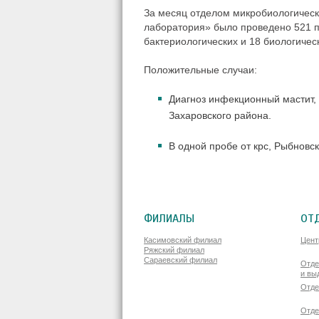
За месяц отделом микробиологическ
лаборатория» было проведено 521 п
бактериологических и 18 биологичес
Положительные случаи:
Диагноз инфекционный мастит, б
Захаровского района.
В одной пробе от крс, Рыбновс
ФИЛИАЛЫ
ОТ
Касимовский филиал
Цент
Ряжский филиал
Сараевский филиал
Отде
и вы
Отде
Отде