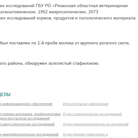
их исследований ГБУ РО «Рязанская областная ветеринарная
атанатомическое, 1952 микроскопических
, 2073
ких исследований кормов, продуктов и патологического материала.
ыл поставлен по 1-й пробе молока от крупного рогатого скота,
кого района, обнаружен золотистый стафилококк.
ДЕЛЫ
р информационного обеспечения
Испытательная лаборатория
л приема материала, пробоподготовки
Отдел серологических исследований
дачи результатов исследований
л вирусологических исследований
Отдел паразитологических исследований
л микробиологических исследований
Отдел физико-химических и