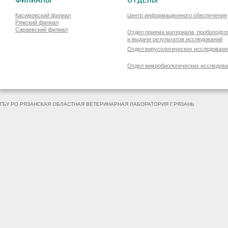
ФИЛИАЛЫ
ОТДЕЛЫ
Касимовский филиал
Центр информационного обеспечения
Ряжский филиал
Сараевский филиал
Отдел приема материала, пробоподго
и выдачи результатов исследований
Отдел вирусологических исследовани
Отдел микробиологических исследов
ГБУ РО РЯЗАНСКАЯ ОБЛАСТНАЯ ВЕТЕРИНАРНАЯ ЛАБОРАТОРИЯ Г.РЯЗАНЬ