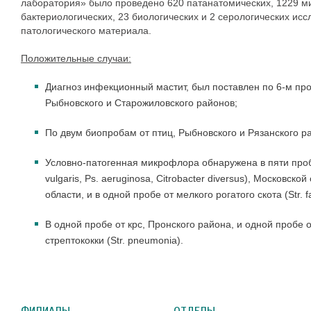
лаборатория» было проведено
620 патанатомических, 1229 м
бактериологических, 23 биологических и 2 серологических исс
патологического материала.
Положительные случаи:
Диагноз инфекционный мастит, был поставлен по 6-м проб
Рыбновского и Старожиловского районов;
По двум биопробам от птиц, Рыбновского и Рязанского ра
Условно-патогенная микрофлора обнаружена в пяти проба
vulgaris, Ps. aeruginosa, Citrobacter diversus), Московск
области, и в одной пробе от мелкого рогатого скота (Str. f
В одной пробе от крс, Пронского района, и одной пробе 
стрептококки (Str. pneumonia).