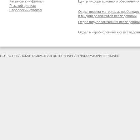
Касимовский филиал
Центр информационного обеспечения
Ряжский филиал
Сараевский филиал
Отдел приема материала, пробоподго
и выдачи результатов исследований
Отдел вирусологических исследовани
Отдел микробиологических исследов
ГБУ РО РЯЗАНСКАЯ ОБЛАСТНАЯ ВЕТЕРИНАРНАЯ ЛАБОРАТОРИЯ Г.РЯЗАНЬ