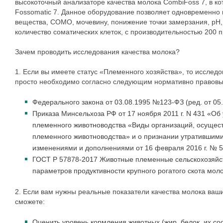
высокоточный анализаторе качества молока CombiFoss 7, в к
Fossomatic 7. Данное оборудование позволяет одновременно и
вещества, СОМО, мочевину, понижение точки замерзания, pH, 
количество соматических клеток, с производительностью 200 п
Зачем проводить исследования качества молока?
1. Если вы имеете статус «Племенного хозяйства», то исследо
просто необходимо согласно следующим нормативно правовы
Федерального закона от 03.08.1995 №123-ФЗ (ред. от 05
Приказа Минсельхоза РФ от 17 ноября 2011 г. N 431 «Об
племенного животноводства «Виды организаций, осущес
племенного животноводства» и о признании утратившими
изменениями и дополнениями от 16 февраля 2016 г. № 5
ГОСТ Р 57878-2017 Животные племенные сельскохозяйс
параметров продуктивности крупного рогатого скота мол
2. Если вам нужны реальные показатели качества молока ваш
сможете:
Оценить уровень кормления животных (жир, белок, их со