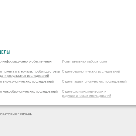
ДЕЛЫ
р информационного обеспечения
Испытательная лаборатория
л приема материала, пробоподготовки
Отдел серологических исследований
дачи результатов исследований
л вирусологических исследований
Отдел паразитологических исследований
л микробиологических исследований
Отдел физико-химических и
радиологических исследований
ОРАТОРИЯ Г.РЯЗАНЬ