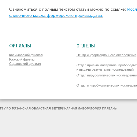
Ознакомиться с полным текстом статьи можно по ссылке:
Иссл
сливочного масла фермерского производства.
ФИЛИАЛЫ
ОТДЕЛЫ
Касимовский филиал
Центр информационного обеспечения
Ряжский филиал
Сараевский филиал
Отдел приема материала, пробоподго
и выдачи результатов исследований
Отдел вирусологических исследовани
Отдел микробиологических исследов
ГБУ РО РЯЗАНСКАЯ ОБЛАСТНАЯ ВЕТЕРИНАРНАЯ ЛАБОРАТОРИЯ Г.РЯЗАНЬ