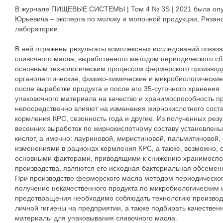
В журнале ПИЩЕВЫЕ СИСТЕМЫ | Том 4 № 3S | 2021 была опуб
Юрьевича – эксперта по молоку и молочной продукции, Рязан
лаборатории.
В ней отражены результаты комплексных исследований показа
сливочного масла, выработанного методом периодического сб
основным технологическим процессом фермерского производс
органолептические, физико-химические и микробиологические
после выработки продукта и после его 35-суточного хранени
упаковочного материала на качество и хранимоспособность п
непосредственно влияют на изменения жирнокислотного соста
кормления КРС, сезонность года и другие. Из полученных рез
весенних выработок по жирнокислотному составу установлены
кислот, а именно: лауриновой, миристиновой, пальмитиновой, 
изменениями в рационах кормления КРС, а также, возможно, с
основными факторами, приводящими к снижению хранимоспо
производства, являются его исходная бактериальная обсемен
При производстве фермерского масла методом периодическог
получение некачественного продукта по микробиологическим 
предотвращения необходимо соблюдать технологию производс
личной гигиены на предприятии, а также подбирать качестве
материалы для упаковывания сливочного масла.