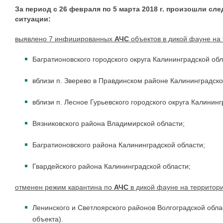
За период с 26 февраля по 5 марта 2018 г. произошли с
ситуации:
выявлено
7 инфицированных
АЧС
объектов
в дикой фауне
на 
Багратионовского городского округа Калининградской обл
вблизи
п. Зверево в Правдинском районе Калининградско
вблизи
п. Лесное Гурьевского городского округа Калининг
Вязниковского района Владимирской области;
Багратионовского района Калининградской области;
Гвардейского района Калининградской области;
отменен
режим карантина по
АЧС
в дикой фауне
на территори
Ленинского и Светлоярского районов Волгоградской обла
объекта).