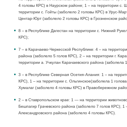
4 головы КРС) в
Наурском районе; 1
– на территории
с. 
территории
с. Гойты
(заболело 2 головы КРС)
в Урус-Мар
Центар-Юрт
(заболело 2 головы КРС) в Грозненском рай
8 – в Республике Дагестан
на территории
с. Нижний Руке
КРС);
7 – в Карачаево-Черкесской Республике: 4 –
на территор
района
(заболело 5 голов КРС),
2 –
на территории
г. Кар
территории
а. Учкулан Карачаевского района
(заболела 1
3 – в Республике Северная Осетия-Алания: 1
– на терри
КРС),
1
– на территории
с. Ольгинское
(заболела 1 голов
Хумалаг
(заболело 4 головы КРС)
в Правобережном райо
2 – в Ставропольском крае: 1 —
на территории животново
Бешпагир Грачевского района
(заболело 7 голов КРС);
1 
Александровского района
(заболело 4 головы КРС).