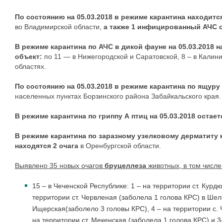
По состоянию на 05.03.2018 в
режиме карантина
находитс
во
Владимирской области,
а также 1 инфицированный АЧС 
В режиме карантина
по АЧС
в дикой фауне
на 05.03.2018 
объект
:
по 11 — в Нижегородской и Саратовской, 8 – в Калин
областях.
По состоянию на 05.03.2018
в режиме карантина по ящуру
населенных пунктах Борзинского района Забайкальского края.
В режиме карантина по
гриппу А птиц
на 05.03.2018 остает
В режиме карантина
по заразному узелковому дерматиту
к
находятся 2 очага
в Оренбургской области.
Выявлено 35 новых очагов
бруцеллеза
животных,
в
том числе
15 – в Чеченской Республике: 1
– на территории
ст. Курд
территории
ст. Червленая
(заболела 1 голова КРС)
в Шел
Ищерская
(заболело 3 головы КРС),
4
– на территории
с.
на территории
ст. Мекенская
(заболела 1 голова КРС) и
3