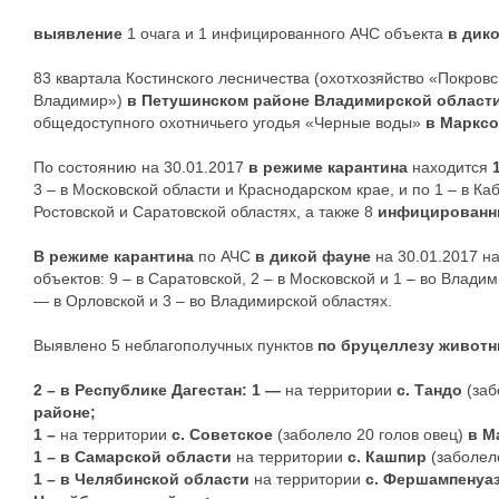
выявление
1 очага и 1 инфицированного АЧС объекта
в дик
83 квартала Костинского лесничества (охотхозяйство «Покро
Владимир»)
в Петушинском районе Владимирской област
общедоступного охотничьего угодья «Черные воды»
в Марксо
По состоянию на 30.01.2017
в режиме карантина
находится
3 – в Московской области и Краснодарском крае, и по 1 – в К
Ростовской и Саратовской областях, а также 8
инфицированн
В режиме карантина
по АЧС
в дикой фауне
на 30.01.2017 
объектов: 9 – в Саратовской, 2 – в Московской и 1 – во Владим
— в Орловской и 3 – во Владимирской областях.
Выявлено 5 неблагополучных пунктов
по бруцеллезу животны
2 – в Республике Дагестан: 1 —
на территории
с. Тандо
(за
районе;
1 –
на территории
с. Советское
(заболело 20 голов овец)
в М
1 – в Самарской области
на территории
с. Кашпир
(заболел
1 – в Челябинской области
на территории
с. Фершампенуа