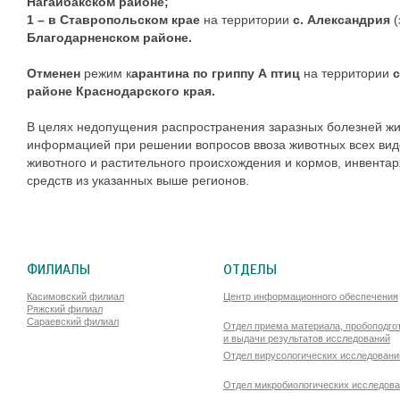
Нагайбакском районе;
1 – в Ставропольском крае
на территории
с. Александрия
Благодарненском районе.
Отменен
режим к
арантина по гриппу А птиц
на территории
с
районе Краснодарского края.
В целях недопущения распространения заразных болезней жи
информацией при решении вопросов ввоза животных всех видо
животного и растительного происхождения и кормов, инвента
средств из указанных выше регионов.
ФИЛИАЛЫ
ОТДЕЛЫ
Касимовский филиал
Центр информационного обеспечения
Ряжский филиал
Сараевский филиал
Отдел приема материала, пробоподго
и выдачи результатов исследований
Отдел вирусологических исследовани
Отдел микробиологических исследов