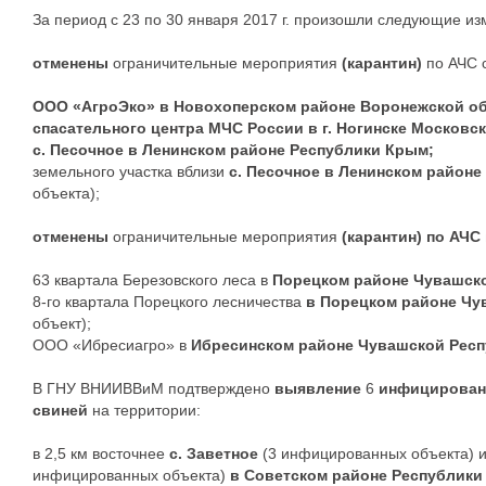
За период с 23 по 30 января 2017 г. произошли следующие из
отменены
ограничительные мероприятия
(карантин)
по АЧС 
ООО «АгроЭко» в Новохоперском районе Воронежской о
спасательного центра МЧС России в г. Ногинске Московс
с. Песочное в Ленинском районе Республики Крым;
земельного участка вблизи
с. Песочное в Ленинском район
объекта);
отменены
ограничительные мероприятия
(карантин) по АЧС
63 квартала Березовского леса в
Порецком районе Чувашск
8-го квартала Порецкого лесничества
в Порецком районе Чу
объект);
ООО «Ибресиагро» в
Ибресинском районе Чувашской Рес
В ГНУ ВНИИВВиМ подтверждено
выявление
6
инфицирован
свиней
на территории:
в 2,5 км восточнее
с. Заветное
(3 инфицированных объекта) и
инфицированных объекта)
в Советском районе Республики