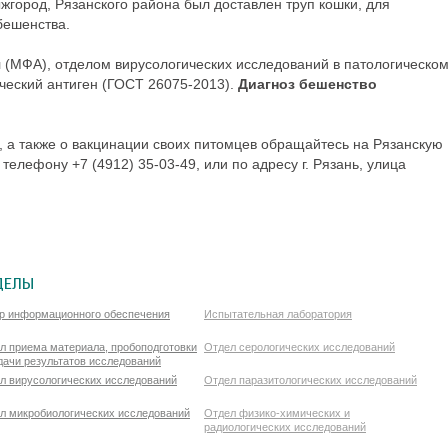
ыжгород, Рязанского района был доставлен труп кошки, для
бешенства.
(МФА), отделом вирусологических исследований в патологическо
ческий антиген (ГОСТ 26075-2013).
Диагноз бешенство
а также о вакцинации своих питомцев обращайтесь на Рязанскую
елефону +7 (4912) 35-03-49, или по адресу г. Рязань, улица
ДЕЛЫ
р информационного обеспечения
Испытательная лаборатория
л приема материала, пробоподготовки
Отдел серологических исследований
дачи результатов исследований
л вирусологических исследований
Отдел паразитологических исследований
л микробиологических исследований
Отдел физико-химических и
радиологических исследований