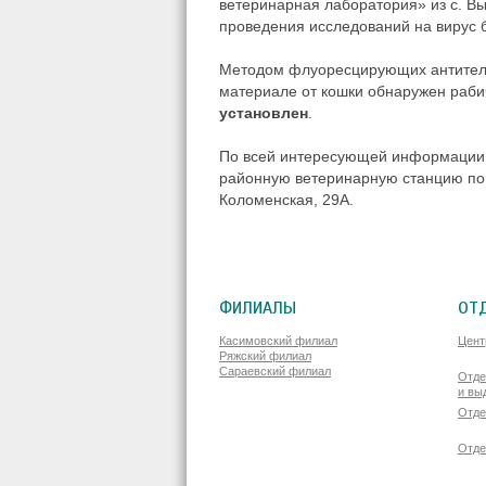
ветеринарная лаборатория»
из с. В
проведения исследований на вирус 
Методом флуоресцирующих антител 
материале от кошки обнаружен раби
установлен
.
По всей интересующей информации, 
районную ветеринарную станцию по т
Коломенская, 29А.
ФИЛИАЛЫ
ОТ
Касимовский филиал
Цент
Ряжский филиал
Сараевский филиал
Отде
и вы
Отде
Отде