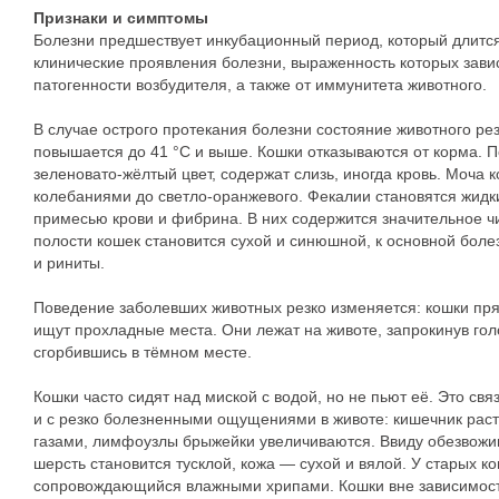
Признаки и симптомы
Болезни предшествует инкубационный период, который длится
клинические проявления болезни, выраженность которых завис
патогенности возбудителя, а также от иммунитета животного.
В случае острого протекания болезни состояние животного ре
повышается до 41 °С и выше. Кошки отказываются от корма. 
зеленоватo-жёлтый цвет, содержат слизь, иногда кровь. Моча 
колебаниями до светлo-оранжевого. Фекалии становятся жидки
примесью крови и фибрина. В них содержится значительное ч
полости кошек становится сухой и синюшной, к основной бол
и риниты.
Поведение заболевших животных резко изменяется: кошки пря
ищут прохладные места. Они лежат на животе, запрокинув гол
сгорбившись в тёмном месте.
Кошки часто сидят над миской с водой, но не пьют её. Это свя
и с резко болезненными ощущениями в животе: кишечник раст
газами, лимфоузлы брыжейки увеличиваются. Ввиду обезвожив
шерсть становится тусклой, кожа — сухой и вялой. У старых ко
сопровождающийся влажными хрипами. Кошки вне зависимости о