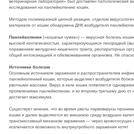
ветеринарная лаборатория» был доставлен патологический ма
исследования на панлейкопению кошек.
Методом полимеразной цепной реакции, отделом вирусологич
материале от кошки обнаружена ДНК возбудителя панлейкоп
Панлейкопения
(«кошачья чумка») — вирусная болезнь коше
высокой контагиозностью, характеризующаяся лихорадкой (вы
поражением желудочно-кишечного тракта, респираторных орга
общей интоксикацией и обезвоживанием организма. Не опасна
Источники болезни
Основным источником заражения и распространителем инфек
панлейкопенией кошки, которые выделяют возбудителя болез
рвотными массами. Вирус в кале кошек появляется одноврем
проявлениями панлейкопении, и ко второму-третьему дню от 
достигает максимума.
Существует мнение, что во время рвоты парвовирусы проника
кошки и далее выделяются во внешнюю среду воздушнo-капел
трансмиссивный механизм заражения — через кровососущих на
исключается возможность внутриутробного заражения котят.