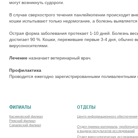
могут возникнуть судороги.
В случае сверхострого течения панлейкопении происходит вне
кошки испытывают только недомогание, а болезнь выявляется 
Острая форма заболевания протекает 1-10 дней. Болезнь весь
достигает 90 %. Кошки, пережившие первые 3-4 дня, обычно в
вирусоносителями.
Лечение
назначает ветеринарный врач.
Профилактика
Проводится ежегодно зарегистрированными поливалентными 
ФИЛИАЛЫ
ОТДЕЛЫ
Касимовский филиал
Центр информационного обеспечения
Ряжский филиал
Сараевский филиал
Отдел приема материала, пробоподго
и выдачи результатов исследований
Отдел вирусологических исследовани